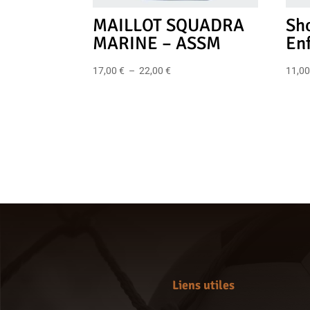
MAILLOT SQUADRA
Sh
MARINE – ASSM
En
Plage
17,00
€
–
22,00
€
11,0
de
prix :
17,00 €
à
22,00 €
Liens utiles