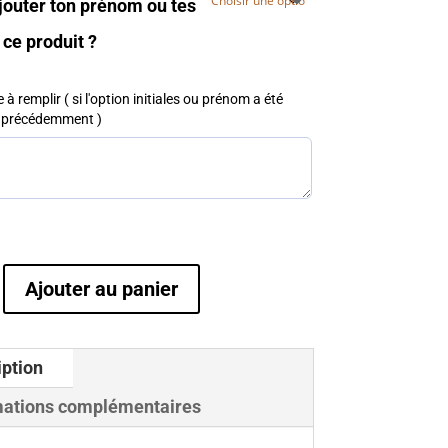
jouter ton prénom ou tes
à
35,00 €
à ce produit ?
 à remplir ( si l'option initiales ou prénom a été
e précédemment )
Ajouter au panier
iption
mations complémentaires