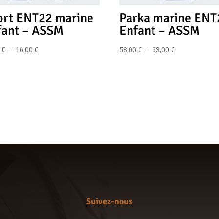
ort ENT22 marine
Parka marine ENT
fant – ASSM
Enfant – ASSM
Plage
Plage
0
€
–
16,00
€
58,00
€
–
63,00
€
de
de
prix :
prix :
11,00 €
58,00 €
à
à
16,00 €
63,00 €
Suivez-nous