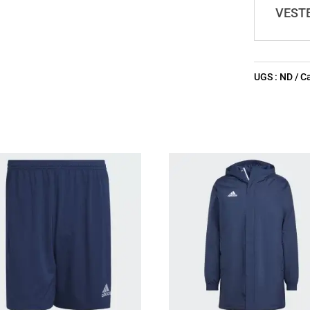
ASSM
VEST
UGS :
ND
Ca