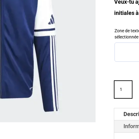
Veux-tu a
initiales 
Zone de texte
sélectionné
quantité
de
VESTE
SQUADRA
Descr
MARINE
Infor
-