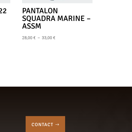
22
PANTALON
SQUADRA MARINE –
ASSM
Plage
28,00
€
–
33,00
€
de
prix :
28,00 €
à
33,00 €
CONTACT