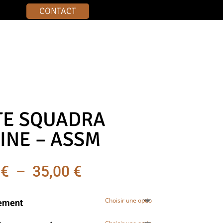
CONTACT
TE SQUADRA
INE – ASSM
Plage
0
€
–
35,00
€
de
prix :
tement
30,00 €