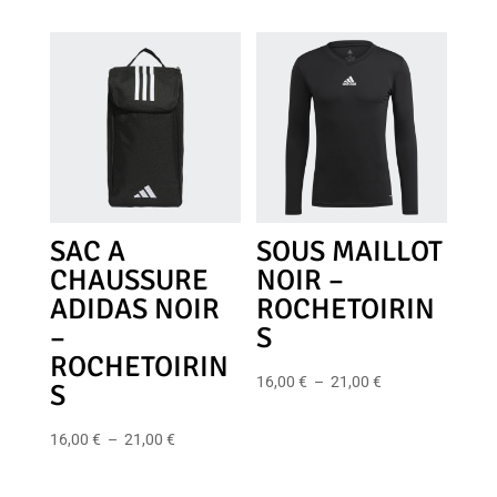
prix :
de
66,00 €
prix :
à
45,00 €
71,00 €
à
50,00 €
SAC A
SOUS MAILLOT
CHAUSSURE
NOIR –
ADIDAS NOIR
ROCHETOIRIN
–
S
ROCHETOIRIN
Plage
16,00
€
–
21,00
€
S
de
Plage
prix :
16,00
€
–
21,00
€
de
16,00 €
prix :
à