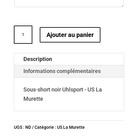
quantité
Ajouter au panier
de
Sous-
short
Description
noir
Informations complémentaires
Uhlsport
-
Sous-short noir Uhlsport - US La
US
Murette
La
Murette
UGS :
ND
Catégorie :
US La Murette