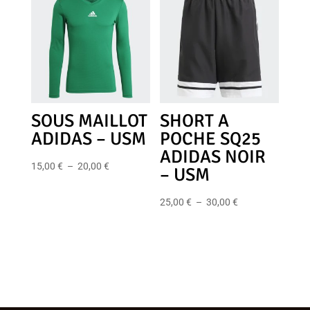
16,00 €
30,00 €
à
à
21,00 €
35,00 €
SOUS MAILLOT
SHORT A
ADIDAS – USM
POCHE SQ25
ADIDAS NOIR
Plage
15,00
€
–
20,00
€
– USM
de
prix :
Plage
25,00
€
–
30,00
€
15,00 €
de
à
prix :
20,00 €
25,00 €
à
30,00 €