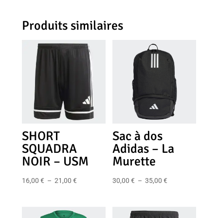
Produits similaires
SHORT
Sac à dos
SQUADRA
Adidas – La
NOIR – USM
Murette
Plage
Plage
16,00
€
–
21,00
€
30,00
€
–
35,00
€
de
de
prix :
prix :