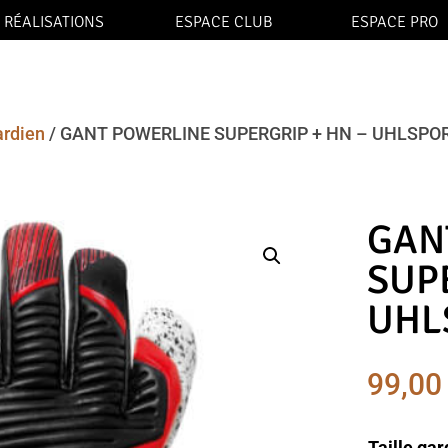
RÉALISATIONS
ESPACE CLUB
ESPACE PRO
ardien
/ GANT POWERLINE SUPERGRIP + HN – UHLSPO
GAN
SUP
UHL
99,0
Taille gar