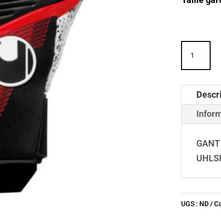
quantité
de
GANT
POWERLI
Descr
SUPERGR
Infor
+
HN
GANT 
-
UHLS
UHLSPOR
UGS :
ND
Ca