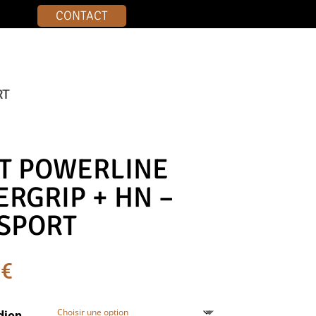
CONTACT
RT
T POWERLINE
ERGRIP + HN –
SPORT
0
€
dien