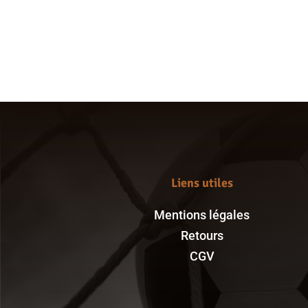
de
prix :
59,00 €
à
64,00 €
Liens utiles
Mentions légales
Retours
CGV