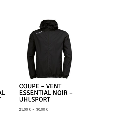
COUPE – VENT
AL
ESSENTIAL NOIR –
T
UHLSPORT
Plage
25,00
€
–
30,00
€