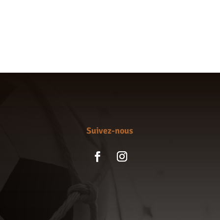
de
prix :
30,00 €
à
93,00 €
Suivez-nous