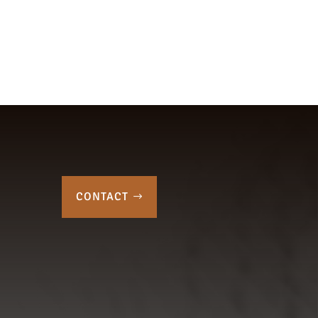
de
prix :
25,00 €
à
30,00 €
CONTACT