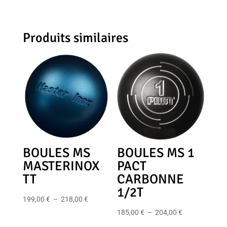
Produits similaires
BOULES MS
BOULES MS 1
MASTERINOX
PACT
TT
CARBONNE
1/2T
Plage
199,00
€
–
218,00
€
de
Plage
185,00
€
–
204,00
€
prix :
de