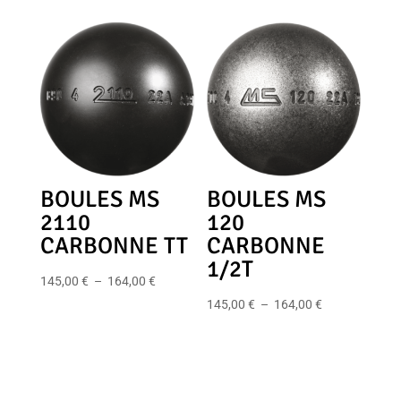
199,00 €
prix :
à
185,00 €
218,00 €
à
204,00 €
BOULES MS
BOULES MS
2110
120
CARBONNE TT
CARBONNE
1/2T
Plage
145,00
€
–
164,00
€
de
Plage
145,00
€
–
164,00
€
prix :
de
145,00 €
prix :
à
145,00 €
164,00 €
à