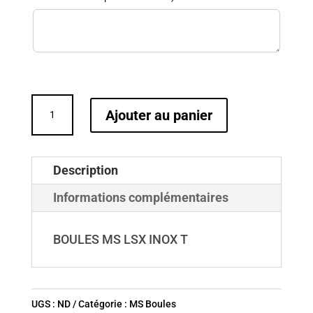
quantité
Ajouter au panier
de
BOULES
MS
Description
LSX
Informations complémentaires
INOX
T
BOULES MS LSX INOX T
UGS :
ND
Catégorie :
MS Boules