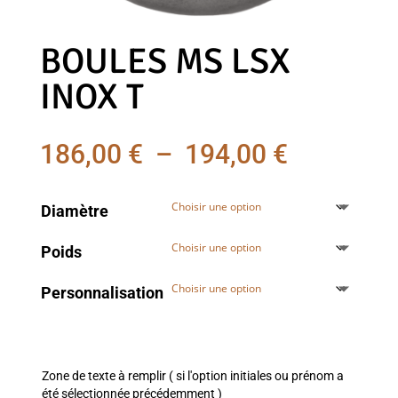
BOULES MS LSX
INOX T
Plage
186,00
€
–
194,00
€
de
prix :
Diamètre
186,00 €
Poids
à
194,00 €
Personnalisation
Zone de texte à remplir ( si l'option initiales ou prénom a
été sélectionnée précédemment )