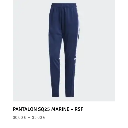
19,00 €
à
24,00 €
PANTALON SQ25 MARINE – RSF
Plage
30,00
€
–
35,00
€
de