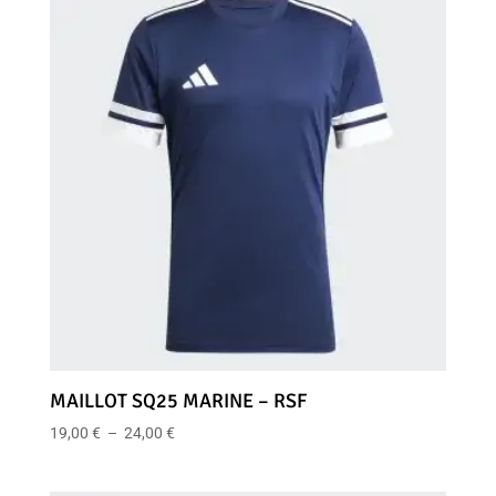
à
57,00 €
MAILLOT SQ25 MARINE – RSF
Plage
19,00
€
–
24,00
€
de
prix :