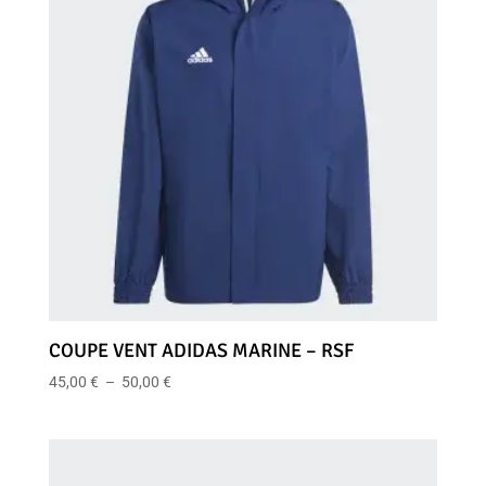
COUPE VENT ADIDAS MARINE – RSF
Plage
45,00
€
–
50,00
€
de
prix :
45,00 €
à