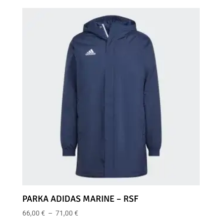
prix :
30,00 €
à
35,00 €
PARKA ADIDAS MARINE – RSF
Plage
66,00
€
–
71,00
€