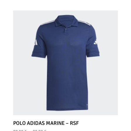
de
prix :
66,00 €
à
71,00 €
POLO ADIDAS MARINE – RSF