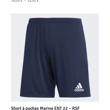
Plage
28,00
€
–
33,00
€
de
prix :
28,00 €
à
33,00 €
Short à poches Marine ENT 22 – RSF