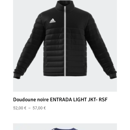
50,00 €
Doudoune noire ENTRADA LIGHT JKT- RSF
Plage
52,00
€
–
57,00
€
de
prix :
52,00 €