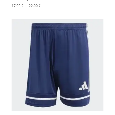
Plage
17,00
€
–
22,00
€
de
prix :
17,00 €
à
22,00 €