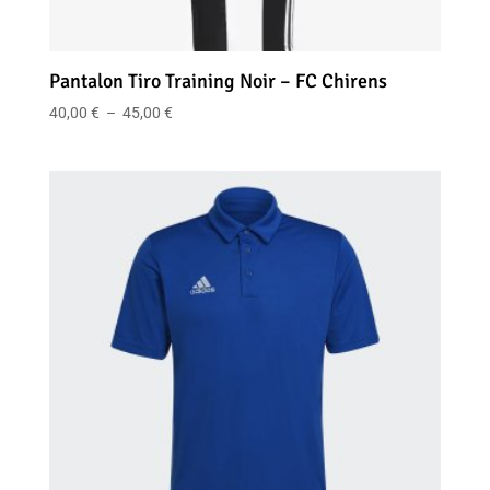
Pantalon Tiro Training Noir – FC Chirens
Plage
40,00
€
–
45,00
€
de
prix :
40,00 €
à
45,00 €