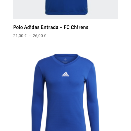
Polo Adidas Entrada – FC Chirens
Plage
21,00
€
–
26,00
€
de
prix :
21,00 €
à
26,00 €