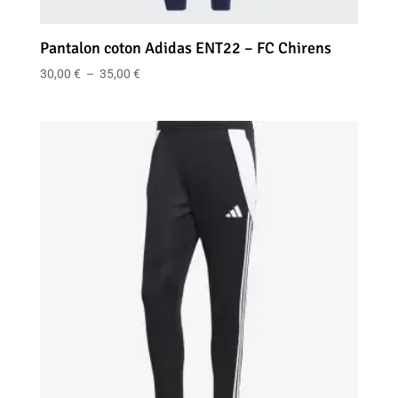
Pantalon coton Adidas ENT22 – FC Chirens
Plage
30,00
€
–
35,00
€
de
prix :
30,00 €
à
35,00 €