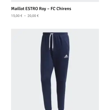
Maillot ESTRO Roy – FC Chirens
Plage
15,00
€
–
20,00
€
de
prix :
15,00 €
à
20,00 €