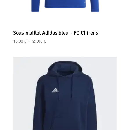
Sous-maillot Adidas bleu – FC Chirens
Plage
16,00
€
–
21,00
€
de
prix :
16,00 €
à
21,00 €