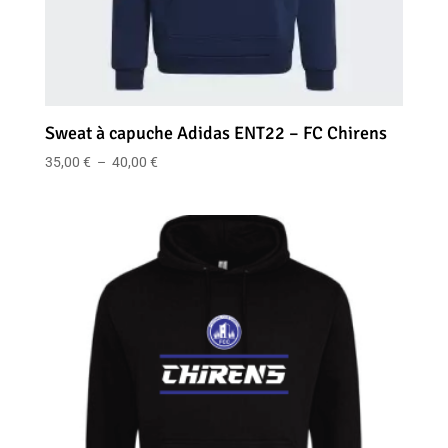
Sweat à capuche Adidas ENT22 – FC Chirens
Plage
35,00
€
–
40,00
€
de
prix :
35,00 €
à
40,00 €