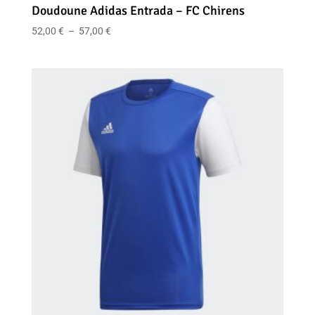
Doudoune Adidas Entrada – FC Chirens
Plage
52,00
€
–
57,00
€
de
prix :
52,00 €
à
57,00 €