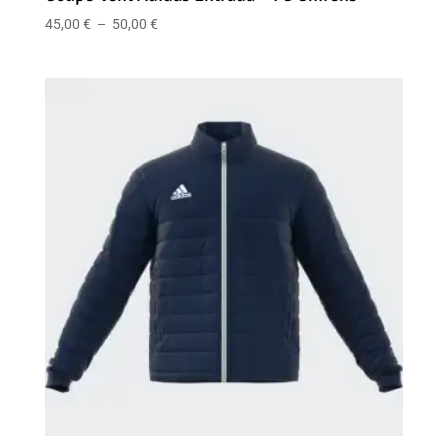
Plage
45,00
€
–
50,00
€
de
prix :
45,00 €
à
50,00 €