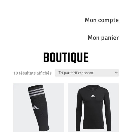
Mon compte
Mon panier
BOUTIQUE
Trié
10 résultats affichés
par
prix
croissant