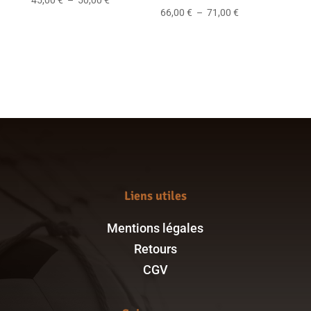
Plage
66,00
€
–
71,00
€
de
de
prix :
prix :
45,00 €
66,00 €
à
à
50,00 €
71,00 €
Liens utiles
Mentions légales
Retours
CGV